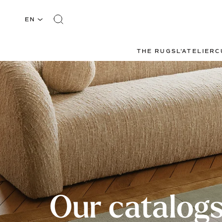
EN
THE RUGS
L'ATELIER
C
Our catalog