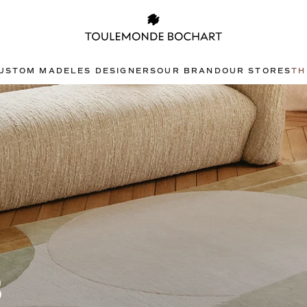
USTOM MADE
LES DESIGNERS
OUR BRAND
OUR STORES
TH
s