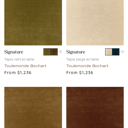
Signature
Signature
+
6
+
6
Tapis vert en laine
Tapis beige en laine
Toulemonde Bochart
Toulemonde Bochart
From
$1,236
From
$1,236