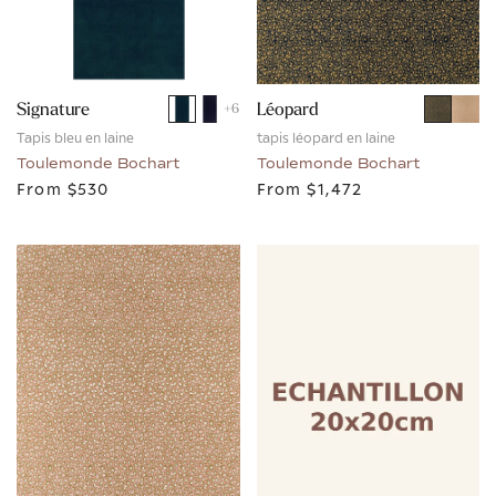
Signature
Léopard
+
6
Tapis bleu en laine
tapis léopard en laine
Toulemonde Bochart
Toulemonde Bochart
From
$530
From
$1,472