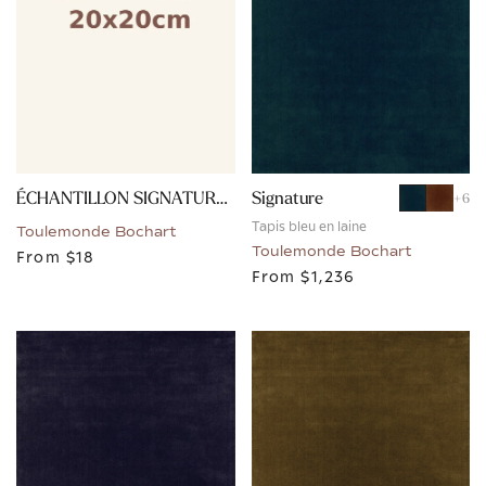
ÉCHANTILLON SIGNATURE - BLEU
Signature
+
6
Tapis bleu en laine
Toulemonde Bochart
Toulemonde Bochart
From
$18
From
$1,236