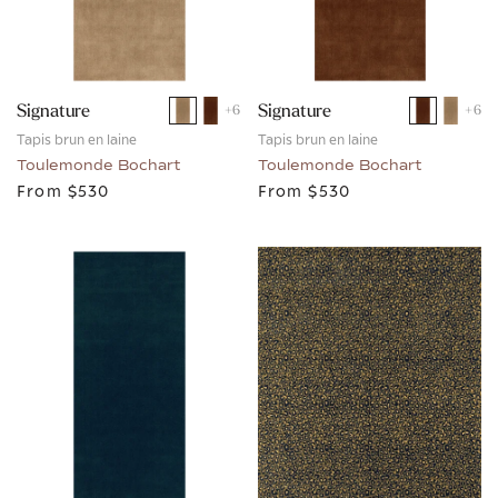
Signature
Signature
+
6
+
6
Tapis brun en laine
Tapis brun en laine
Toulemonde Bochart
Toulemonde Bochart
From
$530
From
$530