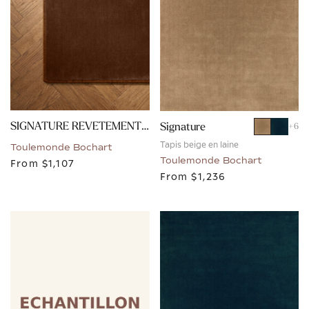
SIGNATURE REVETEMENT - BRUN CUIVRE
Signature
+
6
Tapis beige en laine
Toulemonde Bochart
Toulemonde Bochart
From
$1,107
From
$1,236