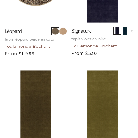
Signature
Léopard
+
6
tapis violet en laine
tapis léopard beige en coton
Toulemonde Bochart
Toulemonde Bochart
From
$530
From
$1,989