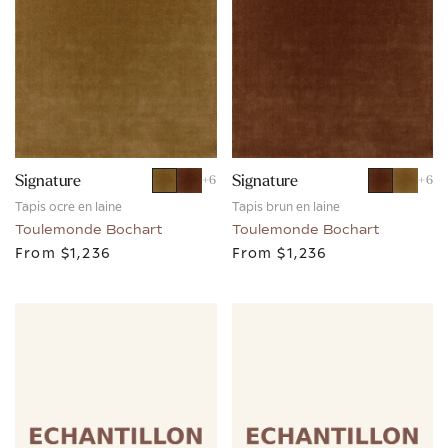
Signature
Signature
+
6
+
6
Tapis ocre en laine
Tapis brun en laine
Toulemonde Bochart
Toulemonde Bochart
From
$1,236
From
$1,236