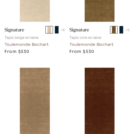
Signature
Signature
+
6
+
6
Tapis beige en laine
Tapis ocre en laine
Toulemonde Bochart
Toulemonde Bochart
From
$530
From
$530