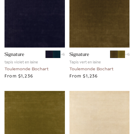
Signature
Signature
+
6
+
6
tapis violet en laine
Tapis vert en laine
Toulemonde Bochart
Toulemonde Bochart
From
$1,236
From
$1,236