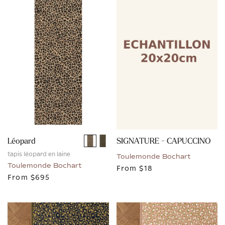
SIGNATURE - CAPUCCINO
Léopard
tapis léopard en laine
Toulemonde Bochart
Toulemonde Bochart
From
$18
From
$695