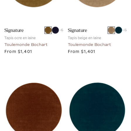
Signature
Signature
+
6
+
6
Tapis ocre en laine
Tapis beige en laine
Toulemonde Bochart
Toulemonde Bochart
From
$1,401
From
$1,401